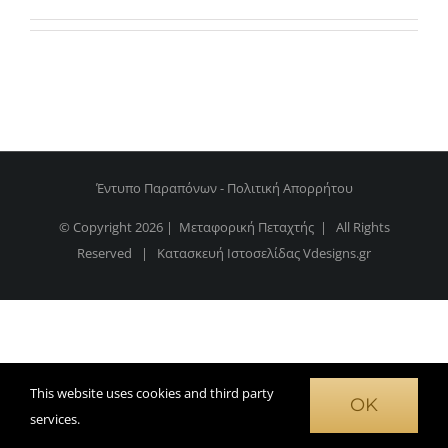
Έντυπο Παραπόνων
-
Πολιτική Απορρήτου
© Copyright
2026 | Μεταφορική Πεταχτής | All Rights
Reserved | Κατασκευή Ιστοσελίδας
Vdesigns.gr
This website uses cookies and third party
OK
services.