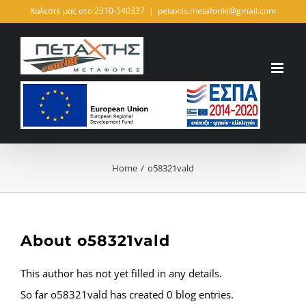
Skip
Καλέστε μας στο 2310-540337
|
petaxtis.metaforiki@gmail.com
to
content
Home
o58321vald
About
o58321vald
This author has not yet filled in any details.
So far o58321vald has created 0 blog entries.